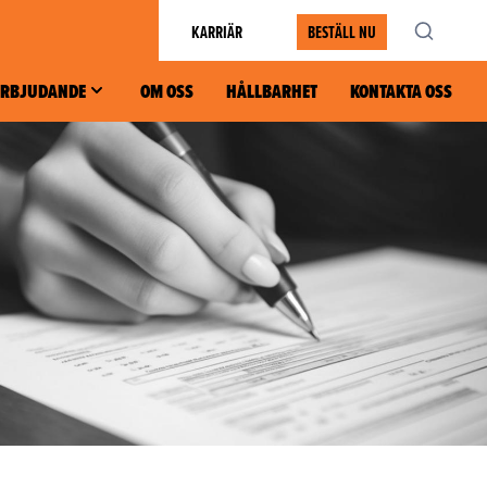
KARRIÄR
BESTÄLL NU
ERBJUDANDE
OM OSS
HÅLLBARHET
KONTAKTA OSS