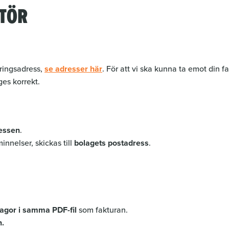
NTÖR
eringsadress,
se adresser här
. För att vi ska kunna ta emot din
es korrekt.
ressen
.
innelser, skickas till
bolagets postadress
.
lagor i samma PDF-fil
som fakturan.
n.