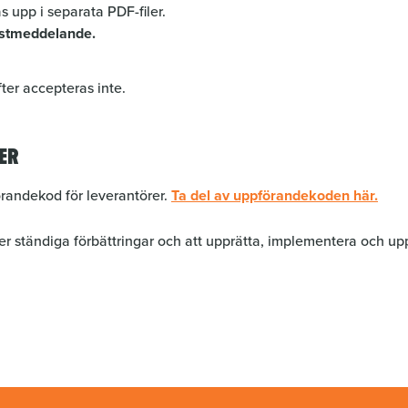
s upp i separata PDF-filer.
ostmeddelande.
fter accepteras inte.
ER
örandekod för leverantörer.
Ta del av uppförandekoden här.
ter ständiga förbättringar och att upprätta, implementera och u